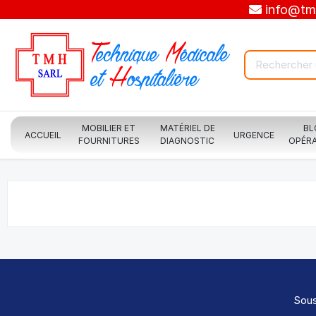
info@tmh
T
echnique
M
édicale
et
H
ospitalière
MOBILIER ET
MATÉRIEL DE
BL
ACCUEIL
URGENCE
FOURNITURES
DIAGNOSTIC
OPÉRA
Sous