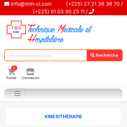
info@tmh-ci.com (+225) 27 21 36 36 70 /
(+225) 01 03 90 25 11 /
T
echnique
M
édicale et
H
ospitalière
Recherche
0
Panier
Connexion
KINÉSITHÉRAPIE