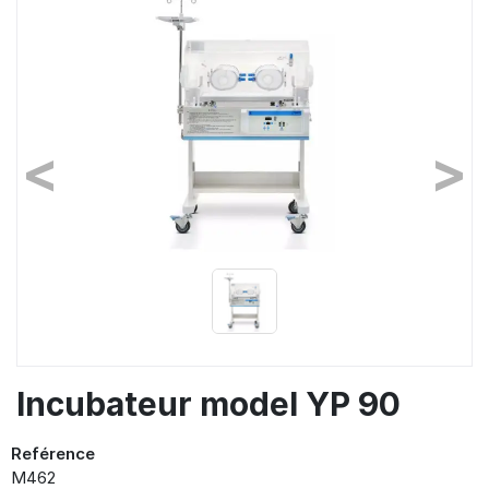
<
>
Précédent
Suiva
Incubateur model YP 90
Reférence
M462