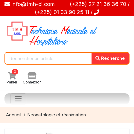
info@tmh-ci.com (+225) 27 21 36 36 70 /
(+225) 01 03 90 25 11 /
T
echnique
M
édicale et
H
ospitalière
Recherche
0
Panier
Connexion
Accueil
Néonatologie et réanimation