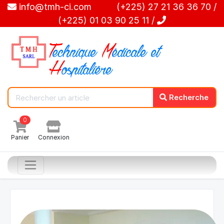
info@tmh-ci.com (+225) 27 21 36 36 70 /
(+225) 01 03 90 25 11 /
T
echnique
M
édicale et
H
ospitalière
Recherche
0
Panier
Connexion