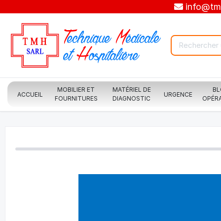
info@tmh
T
echnique
M
édicale
et
H
ospitalière
MOBILIER ET
MATÉRIEL DE
B
ACCUEIL
URGENCE
FOURNITURES
DIAGNOSTIC
OPÉR